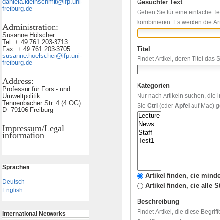
daniela.kleinschmit@ifp.uni-
Gesuchter Text
freiburg.de
Geben Sie für eine einfache Te
kombinieren. Es werden die Art
Administration:
Susanne Hölscher
Tel: + 49 761 203-3713
Titel
Fax: + 49 761 203-3705
susanne.hoelscher@ifp.uni-
Findet Artikel, deren Titel das 
freiburg.de
Address:
Kategorien
Professur für Forst- und
Nur nach Artikeln suchen, die
Umweltpolitik
Tennenbacher Str. 4 (4 OG)
Sie
Ctrl
(oder
Apfel
auf Mac) ge
D- 79106 Freiburg
Impressum/Legal
information
Sprachen
Artikel finden, die mind
Deutsch
Artikel finden, die alle 
English
Beschreibung
Findet Artikel, die diese Begri
International Networks